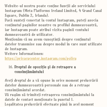
Website-ul nostru poate conține funcții ale serviciului
Instagram (Meta Platforms Ireland Limited, 4 Grand Canal
Square, Dublin 2, Irlanda).
Dacă sunteți conectat la contul Instagram, puteți asocia
conținutul paginilor noastre cu profilul dumneavoastră,
iar Instagram poate atribui vizita paginii contului
dumneavoastră de utilizator.
Menționăm că nu avem cunoștință despre conținutul
datelor transmise sau despre modul în care sunt utilizate
de Instagram.
Weitere Informationen:
https://privacycenter.instagram.com/policy
Dreptul de opoziție și de retragere a
consimțământului
Aveți dreptul de a vă opune în orice moment prelucrării
datelor dumneavoastră personale sau de a retrage
consimțământul acordat.
Vă rugăm să trimiteți retragerea consimțământului la
datele de contact menționate la punctul 1.
Legalitatea prelucrării efectuate până în acel moment