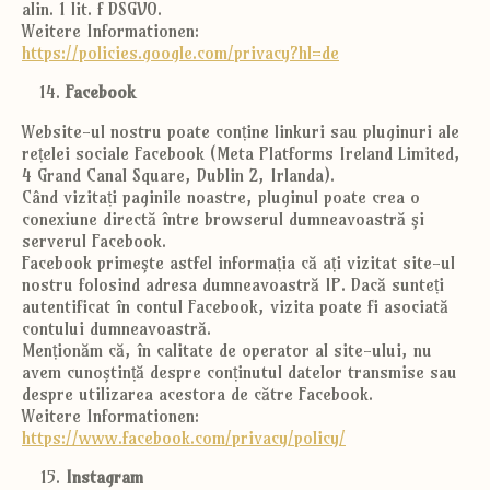
alin. 1 lit. f DSGVO.
Weitere Informationen:
https://policies.google.com/privacy?hl=de
Facebook
Website-ul nostru poate conține linkuri sau pluginuri ale
rețelei sociale Facebook (Meta Platforms Ireland Limited,
4 Grand Canal Square, Dublin 2, Irlanda).
Când vizitați paginile noastre, pluginul poate crea o
conexiune directă între browserul dumneavoastră și
serverul Facebook.
Facebook primește astfel informația că ați vizitat site-ul
nostru folosind adresa dumneavoastră IP. Dacă sunteți
autentificat în contul Facebook, vizita poate fi asociată
contului dumneavoastră.
Menționăm că, în calitate de operator al site-ului, nu
avem cunoștință despre conținutul datelor transmise sau
despre utilizarea acestora de către Facebook.
Weitere Informationen:
https://www.facebook.com/privacy/policy/
Instagram