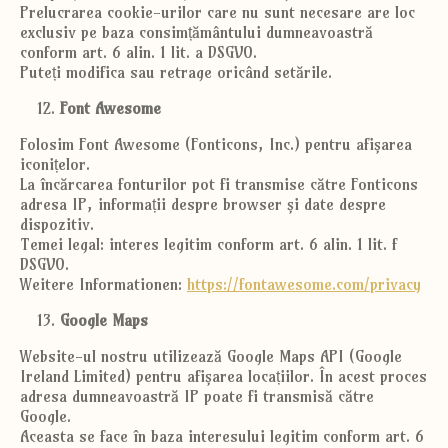
Prelucrarea cookie-urilor care nu sunt necesare are loc
exclusiv pe baza consimțământului dumneavoastră
conform art. 6 alin. 1 lit. a DSGVO.
Puteți modifica sau retrage oricând setările.
Font Awesome
Folosim Font Awesome (Fonticons, Inc.) pentru afișarea
iconițelor.
La încărcarea fonturilor pot fi transmise către Fonticons
adresa IP, informații despre browser și date despre
dispozitiv.
Temei legal: interes legitim conform art. 6 alin. 1 lit. f
DSGVO.
Weitere Informationen:
https://fontawesome.com/privacy
Google Maps
Website-ul nostru utilizează Google Maps API (Google
Ireland Limited) pentru afișarea locațiilor. În acest proces
adresa dumneavoastră IP poate fi transmisă către
Google.
Aceasta se face în baza interesului legitim conform art. 6