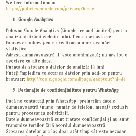
Weitere Informationen:
https://policies.google.com/privacy?hl=de
Google Analytics
Folosim Google Analytics (Google Ireland Limited) pentru
analiza utilizării website-ului. Pentru aceasta se
folosesc cookies pentru realizarea unor evaluări
statistice.
Adresa dumneavoastră IP este anonimizată; nu are loc o
asociere cu alte date.
Durata de stocare a datelor de analiză: 14 luni.
Puteți împiedica colectarea datelor prin add-on pentru
browser:
http://tools.google.com/dlpage/gaoptout?hl=de
Declarație de confidențialitate pentru WhatsApp
Dacă ne contactați prin WhatsApp, prelucrăm datele
dumneavoastră (nume, număr de telefon, mesaj) exclusiv
pentru procesarea solicitării.
Datele dumneavoastră sunt tratate confidențial și nu sunt
transmise terților fără acordul dumneavoastră.
Stocarea datelor are loc doar atât timp cât este necesar