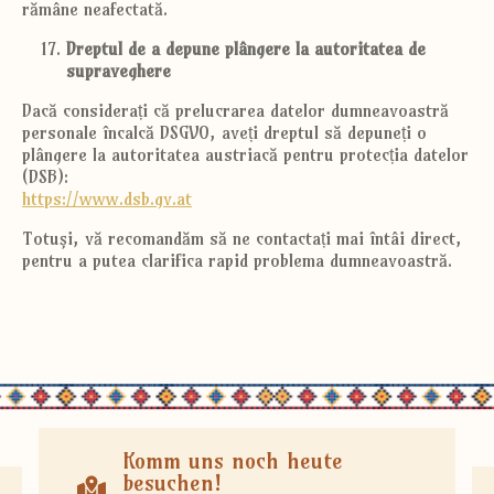
rămâne neafectată.
Dreptul de a depune plângere la autoritatea de
supraveghere
Dacă considerați că prelucrarea datelor dumneavoastră
personale încalcă DSGVO, aveți dreptul să depuneți o
plângere la autoritatea austriacă pentru protecția datelor
(DSB):
https://www.dsb.gv.at
Totuși, vă recomandăm să ne contactați mai întâi direct,
pentru a putea clarifica rapid problema dumneavoastră.
Komm uns noch heute
besuchen!